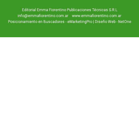
Editorial Emma Fiorentino Publicaciones Técnicas S.R.L
info@emmafiorentino.com.ar
www.emmafiorentino.com.ar
Posicionamiento en Buscadores - eMarketingPro
|
Diseño Web - NetOne