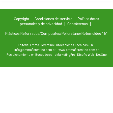
Copyright
Condiciones del servicio
Política datos
personales y de privacidad
Contáctenos
Plásticos Reforzados/Composites/Poliuretano/Rotomoldeo 161
Editorial Emma Fiorentino Publicaciones Técnicas S.R.L
info@emmafiorentino.com.ar
www.emmafiorentino.com.ar
Posicionamiento en Buscadores - eMarketingPro
|
Diseño Web - NetOne