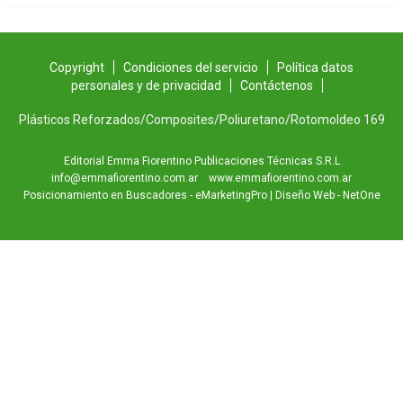
Copyright
Condiciones del servicio
Política datos
personales y de privacidad
Contáctenos
Plásticos Reforzados/Composites/Poliuretano/Rotomoldeo 169
Editorial Emma Fiorentino Publicaciones Técnicas S.R.L
info@emmafiorentino.com.ar
www.emmafiorentino.com.ar
Posicionamiento en Buscadores - eMarketingPro
|
Diseño Web - NetOne